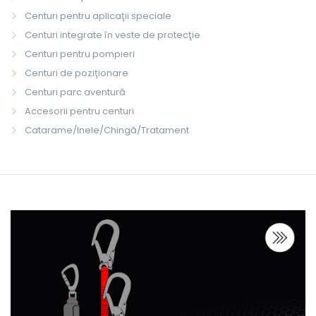
Centuri pentru aplicaţii speciale
Centuri integrate în veste de protecţie
Centuri pentru pompieri
Centuri de poziţionare
Centuri parc aventură
Accesorii pentru centuri
Catarame/Inele/Chingă/Tratament