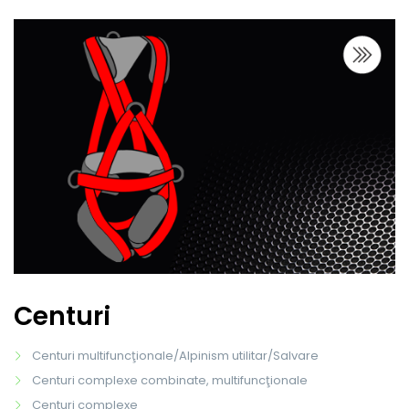
Centuri
Centuri multifuncţionale/Alpinism utilitar/Salvare
Centuri complexe combinate, multifuncţionale
Centuri complexe