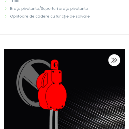
Trolii
Braţe pivotante/Suporturi braţe pivotante
Opritoare de cădere cu funcţie de salvare