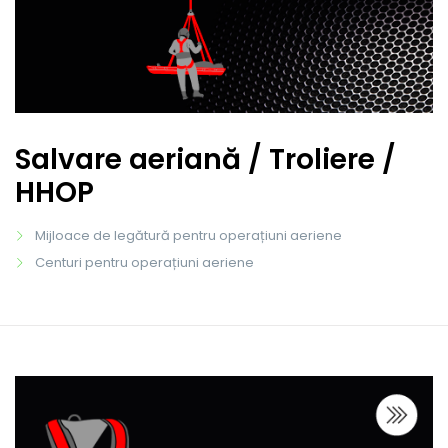
Salvare aeriană / Troliere /
HHOP
Mijloace de legătură pentru operațiuni aeriene
Centuri pentru operațiuni aeriene