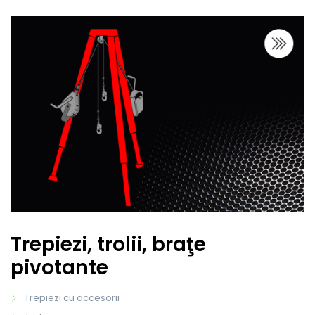
Trepiezi, trolii, braţe
pivotante
Trepiezi cu accesorii