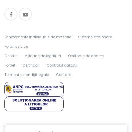
Echipamente Individuale de Protectie
Sisteme stationare
Portal service
Centuri
Mijloace de legătură
Opritoare de cădere
Portret
Certificări
Controlul calităţii
Termeni şi condiţii legale
Contact
Made with
in TGM by
Edris Digital Agency
. All Rights Reserved ©