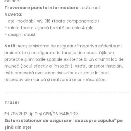
incident
Traversare puncte intermediare :
automat
Naveta:
- oțel inoxidabil AISI 316 (toate componentele)
- rulare foarte ușoară bazată pe cele 4 role
- design robust
Notă:
Aceste sisteme de asigurare împotriva căderii sunt
proiectate și configurate în funcție de necesitățile de
protecție și limitările spațiale existente la un anumit loc de
muncă (locul efectiv al instalării). Astfel, anterior instalării,
este necesară evaluarea riscurilor existente la locul
respectiv de muncă și realizarea unor măsurători.
________________________________________________
Traser
EN 795:2012 tip D şi CEN/TS 16415:2013
Sistem staționar de asigurare "deasupra capului" pe
șină din oțel