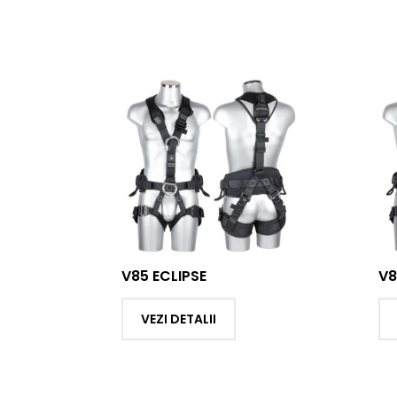
SE
V86 EQUINOX
ALII
VEZI DETALII