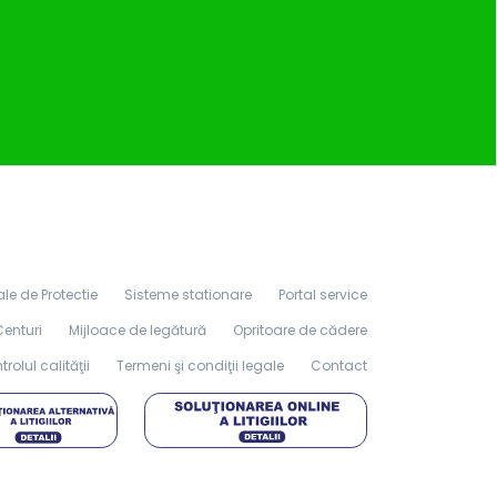
le de Protectie
Sisteme stationare
Portal service
Centuri
Mijloace de legătură
Opritoare de cădere
rolul calităţii
Termeni şi condiţii legale
Contact