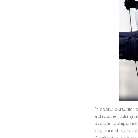
În cadrul cursurilor
echipamentului şi uti
evaluării echipamen
zile, cunoștințele tu
După susținerea cu s