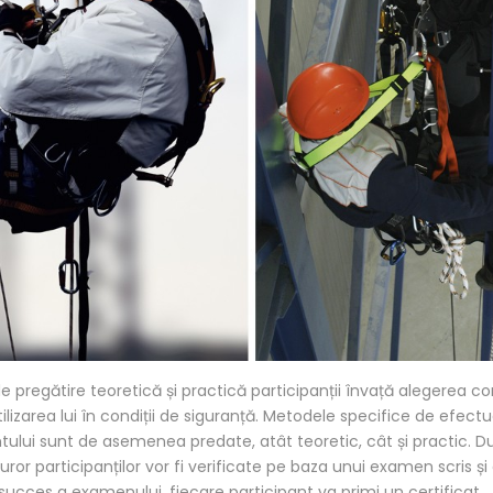
 de pregătire teoretică și practică participanții învață alegerea c
lizarea lui în condiții de siguranță. Metodele specifice de efectua
tului sunt de asemenea predate, atât teoretic, cât și practic. 
turor participanților vor fi verificate pe baza unui examen scris și
ucces a examenului, fiecare participant va primi un certificat.