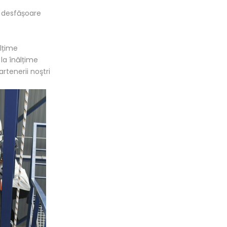
i desfășoare
lțime
la înălțime
artenerii noştri