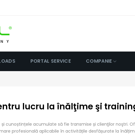
LOADS
PORTAL SERVICE
COMPANIE
ntru lucru la înălţime şi trainin
și cunoștințele acumulate să fie transmise și clienţilor noştri. 
re profesională aplicabile în activitățile desfășurate la înălțim