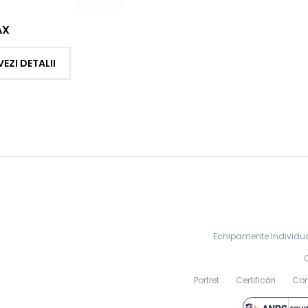
AX
VEZI DETALII
Echipamente Individua
Portret
Certificări
Cont