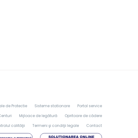
le de Protectie
Sisteme stationare
Portal service
Centuri
Mijloace de legătură
Opritoare de cădere
rolul calităţii
Termeni şi condiţii legale
Contact