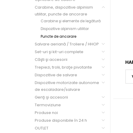
Carabine, dispozitive alpinism
utilitar, puncte de ancorare
Carabine şi elemente de legătură
Dispozitive alpinism utilitar
Puncte de ancorare
Salvare aeriană / Troliere / HHOP
Set-uri şi kit-uri complete
Căşti şi accesorii
HA
Trepiezi, trolii, braţe pivotante
Dispozitive de salvare
Dispozitive motorizate autonome
de escaladare/salvare
Genţi şi accesorii
Termoviziune
Produse noi
Produse disponibile în 24 h
OUTLET