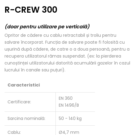
R-CREW 300
(doar pentru utilizare pe verticală)
Opritor de cădere cu cablu retractabil și troliu pentru
salvare încorporat. Funcția de salvare poate fi folosită cu
ușurină după cădere, de catre o a doua persoană, pentru a
recupera utilizatorul rămas suspendat. (ex: la pierderea
cunoștinței utilizatorului datorită acumulării gazelor în cazul
lucrului în canale sau puțuri).
Caracteristici
EN 360
Certificare:
EN 1496/B
Sarcina nominală:
50 - 140 kg
Cablu:
Ø4,7 mm