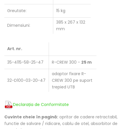
Greutate:
15 kg
385 x 267 x 132
Dimensiuni:
mm
Art. nr.
35-4115-58-25-47
R-CREW 300 -
25 m
adaptor fixare R-
32-D100-03-20-47
CREW 300 pe suport
trepied UTB
Declarația de Conformitate
Cuvinte cheie în pagină:
opritor de cadere retractabil,
functie de salvare / ridicare, cablu de otel, absorbitor de