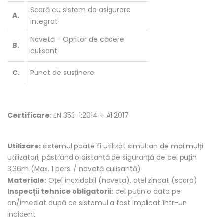
Scară cu sistem de asigurare
A.
integrat
Navetă - Opritor de cădere
B.
culisant
C.
Punct de susținere
Certificare:
EN 353-1:2014 + A1:2017
Utilizare:
sistemul poate fi utilizat simultan de mai mulți
utilizatori, păstrând o distanță de siguranță de cel puțin
3,36m (Max. 1 pers. / navetă culisantă)
Materiale:
Oțel inoxidabil (naveta), oțel zincat (scara)
Inspecții tehnice obligatorii:
cel puțin o data pe
an/imediat după ce sistemul a fost implicat într-un
incident