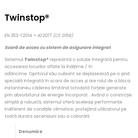
Twinstop®
EN 353-1:2014 + A1:2017
(CE 0158)
Scară de acces cu sistem de asigurare integrat
Sistemul
Twinstop®
reprezintă o soluție integrată pentru
accesarea locurilor aflate la înălțime / în
adâncime. Opritorul său culisant se deplaseasză pe o șină
specială integrată în scara de acces și are rolul de a bloca
instantaneu căderea limitând totodată forțele generate
prin absorbitorul de energie încorporat. Având o constrcție
simplă și robustă, sistemul oferă aceleași performanțe
indiferent de condițile climatice, protejând utilizatorul pe
toată durata ascensiuni sau a coborârii.
Denumire