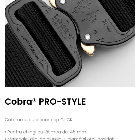
Cobra® PRO-STYLE
Catarame cu blocare tip CLICK
• Pentru chingi cu lățimea de: 45 mm
• Materiale: aliaj de aluminiu, alamă și oțel inoxidabil