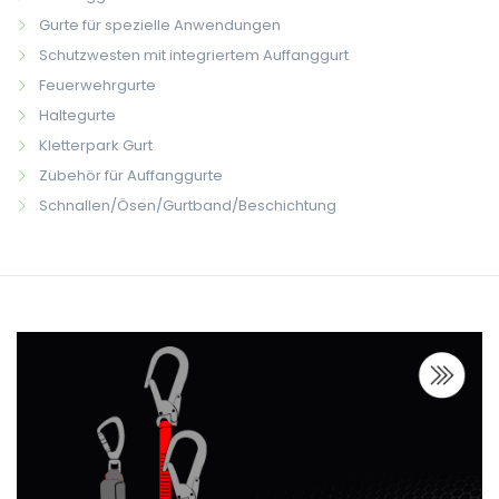
Gurte für spezielle Anwendungen
Schutzwesten mit integriertem Auffanggurt
Feuerwehrgurte
Haltegurte
Kletterpark Gurt
Zubehör für Auffanggurte
Schnallen/Ösen/Gurtband/Beschichtung